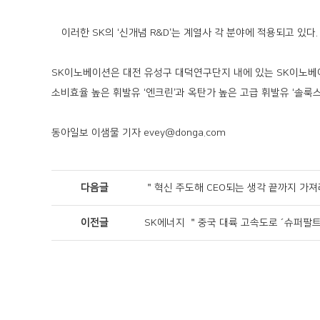
이러한 SK의 ‘신개념 R&D’는 계열사 각 분야에 적용되고 있다.
SK이노베이션은 대전 유성구 대덕연구단지 내에 있는 SK이노베이
소비효율 높은 휘발유 ‘엔크린’과 옥탄가 높은 고급 휘발유 ‘솔룩
동아일보 이샘물 기자
evey@donga.com
다음글
＂혁신 주도해 CEO되는 생각 끝까지 가져
이전글
SK에너지 ＂중국 대륙 고속도로 ´슈퍼팔