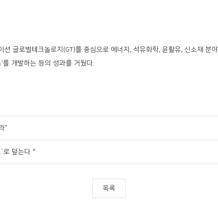
션 글로벌테크놀로지(GT)를 중심으로 에너지, 석유화학, 윤활유, 신소재 분야
스’를 개발하는 등의 성과를 거뒀다.
라”
트´로 덮는다＂
목록